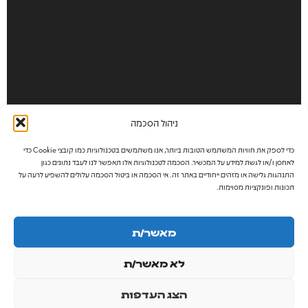
ניהול הסכמה
כדי לספק את חוויות המשתמש הטובות ביותר, אנו משתמשים בטכנולוגיות כמו קובצי Cookie כדי
לאחסן ו/או לגשת למידע על המכשיר. הסכמה לטכנולוגיות אלו תאפשר לנו לעבד נתונים כגון
התנהגות גלישה או מזהים ייחודיים באתר זה. אי הסכמה או ביטול הסכמה עלולים להשפיע לרעה על
תכונות ופונקציות מסוימות.
מאשר/ת
לא מאשר/ת
הצג העדפות